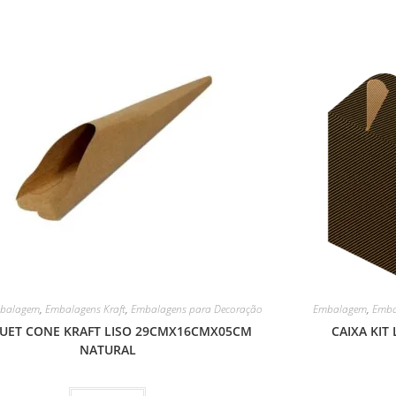
balagem
,
Embalagens Kraft
,
Embalagens para Decoração
Embalagem
,
Emba
UET CONE KRAFT LISO 29CMX16CMX05CM
CAIXA KIT
NATURAL