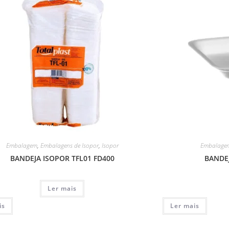
Embalagem
,
Embalagens de Isopor
,
Isopor
Embalage
BANDEJA ISOPOR TFL01 FD400
BANDEJ
Ler mais
is
Ler mais