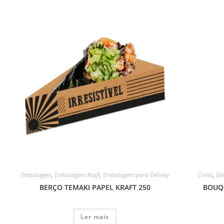
Embalagem
,
Embalagens Kraft
,
Embalagens para Delivery
Cones
,
Em
BERÇO TEMAKI PAPEL KRAFT 250
BOUQ
Ler mais