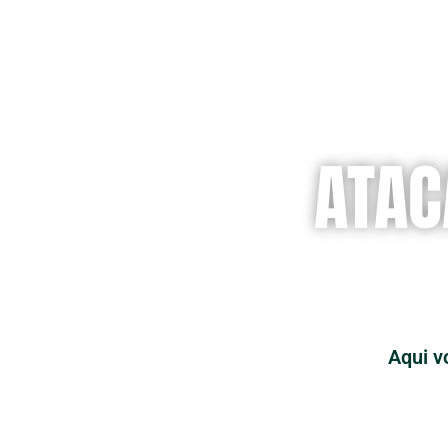
ATAC
Aqui v